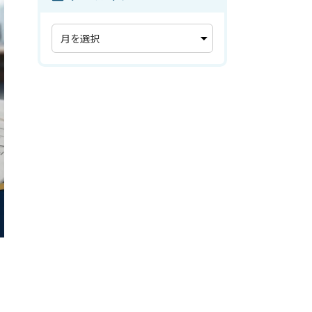
ア
ー
カ
イ
ブ